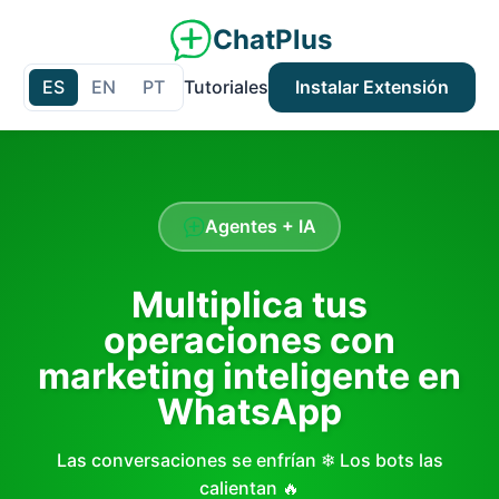
ChatPlus
ES
EN
PT
Tutoriales
Instalar Extensión
Agentes + IA
Multiplica tus
operaciones con
marketing inteligente en
WhatsApp
Las conversaciones se enfrían ❄ Los bots las
calientan 🔥